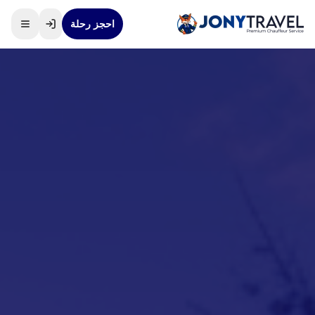
احجز رحلة