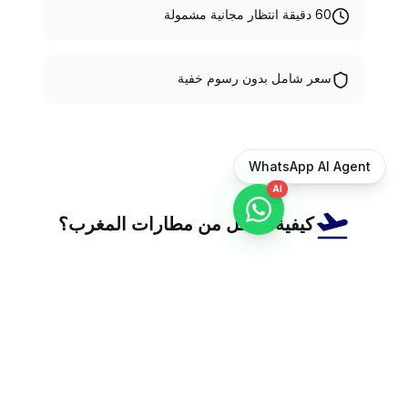
60 دقيقة انتظار مجانية مشمولة
سعر شامل بدون رسوم خفية
Devis gratuit & instantané
AI
كيفية التنقل من مطارات المغرب؟
يتوفر المغرب على عدة مطارات دولية كبرى، منها مطار محمد
الخامس بالدار البيضاء، مطار مراكش المنارة، مطار فاس
سايس، مطار الرباط سلا، مطار أكادير المسيرة، ومطار طنجة
ابن بطوطة. للوصول إلى فندقك أو وجهتك النهائية، تتوفر عدة
خيارات للنقل من المطار. من سيارة أجرة خاصة مع سائق إلى
الحافلات المشتركة، مروراً بسيارات الأجرة الرسمية وقطارات