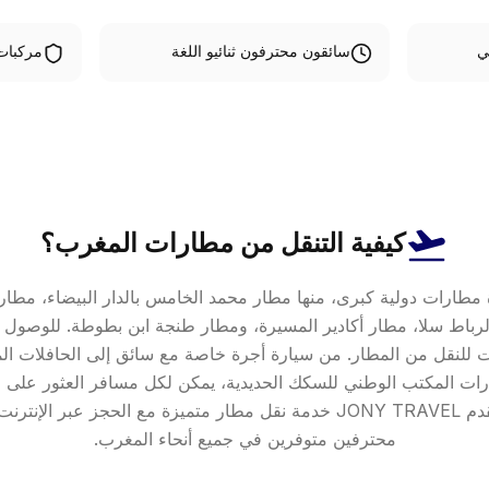
ي
سائقون محترفون ثنائيو اللغة
مركبات
كيفية التنقل من مطارات المغرب؟
مطارات دولية كبرى، منها مطار محمد الخامس بالدار البيضاء، مطار
باط سلا، مطار أكادير المسيرة، ومطار طنجة ابن بطوطة. للوصول إ
رات للنقل من المطار. من سيارة أجرة خاصة مع سائق إلى الحافلات ال
رات المكتب الوطني للسكك الحديدية، يمكن لكل مسافر العثور على وس
لميزانيته واحتياجاته. تقدم JONY TRAVEL خدمة نقل مطار متميزة مع الحجز ع
محترفين متوفرين في جميع أنحاء المغرب.