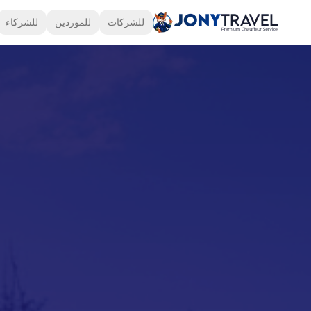
للشركات
للموردين
للشركاء