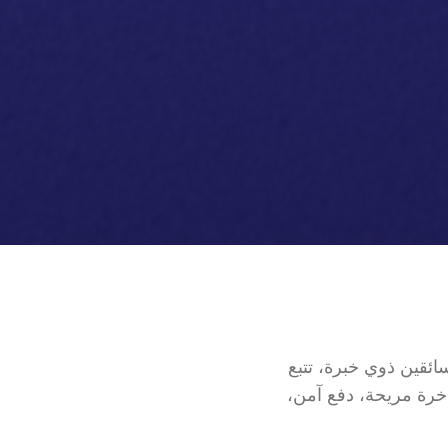
ائقين ذوي خبرة، تتبع
اخرة مريحة، دفع آمن،